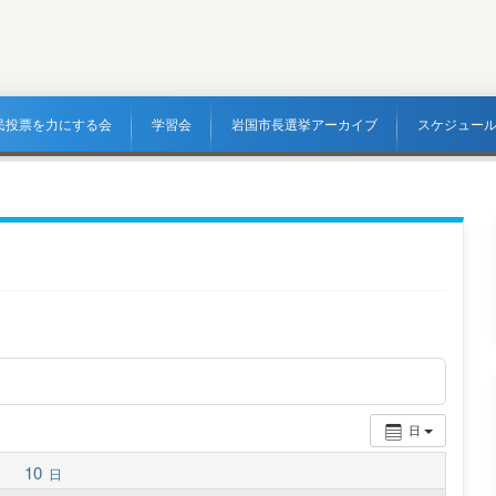
民投票を力にする会
学習会
岩国市長選挙アーカイブ
スケジュー
日
10
日