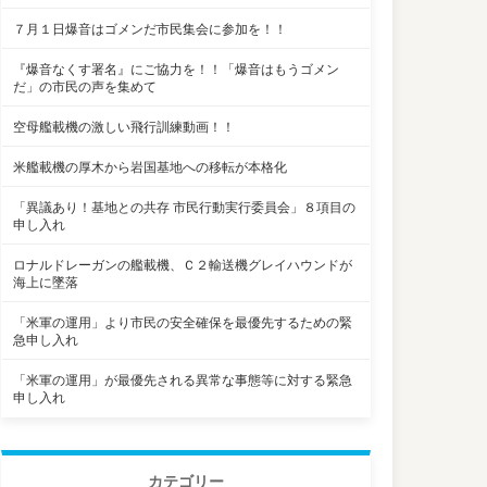
７月１日爆音はゴメンだ市民集会に参加を！！
『爆音なくす署名』にご協力を！！「爆音はもうゴメン
だ」の市民の声を集めて
空母艦載機の激しい飛行訓練動画！！
米艦載機の厚木から岩国基地への移転が本格化
「異議あり！基地との共存 市民行動実行委員会」８項目の
申し入れ
ロナルドレーガンの艦載機、Ｃ２輸送機グレイハウンドが
海上に墜落
「米軍の運用」より市民の安全確保を最優先するための緊
急申し入れ
「米軍の運用」が最優先される異常な事態等に対する緊急
申し入れ
カテゴリー