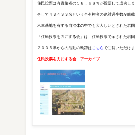
住民投票は有資格者の５８．６８％が投票して成功しま
そして４３４３３名という全有権者の絶対過半数が艦載
米軍基地を有する自治体の中でも大人しいとされた岩国
「住民投票を力にする会」は、住民投票で示された岩国
２００６年からの活動の軌跡は
こちら
でご覧いただけま
住民投票を力にする会 アーカイブ