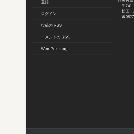
住民投票
登録
〒741-
松田一
ログイン
☎0827-
投稿の
RSS
コメントの
RSS
WordPress.org