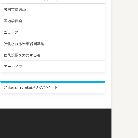
岩国市長選挙
基地学習会
ニュース
強化される米軍岩国基地
住民投票を力にする会
アーカイブ
@tikaranisurukaiさんのツイート