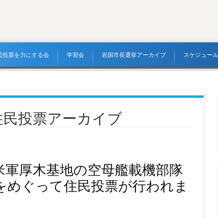
民投票を力にする会
学習会
岩国市長選挙アーカイブ
スケジュー
住民投票アーカイブ
米軍厚木基地の空母艦載機部隊
をめぐって住民投票が行われま