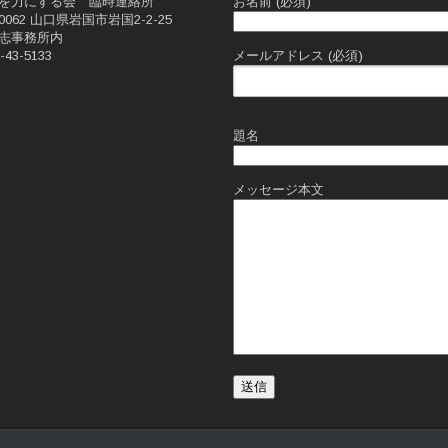
を力にする会 臨時連絡所
お名前 (必須)
0062 山口県岩国市岩国2-2-25
志事務所内
43-5133
メールアドレス (必須)
題名
メッセージ本文