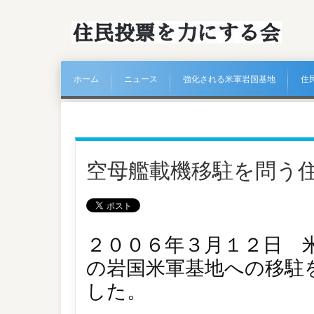
ホーム
ニュース
強化される米軍岩国基地
住
空母艦載機移駐を問う
２００６年３月１２日 
の岩国米軍基地への移駐
した。